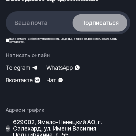
Ваша почта
Подписаться
Я даю
согласие
на обработку моих
персональных данных
, а также согласен с
пользовательским
соглашением
.
Написать онлайн
Telegram
WhatsApp
Вконтакте
Чат
Адрес и график
629002, Ямало-Ненецкий АО, г.
Салехард, ул. Имени Василия
Подшибякина, д. 55