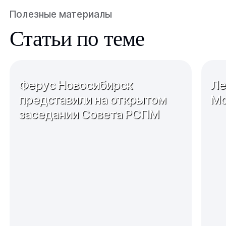
Полезные материалы
Статьи по теме
Ферус Новосибирск
Ле
представили на открытом
Мо
заседании Совета РСПМ