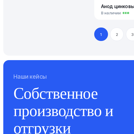
Анод цинков
В наличии
1
2
3
Наши кейсы
Собственное
производство и
отгрузки