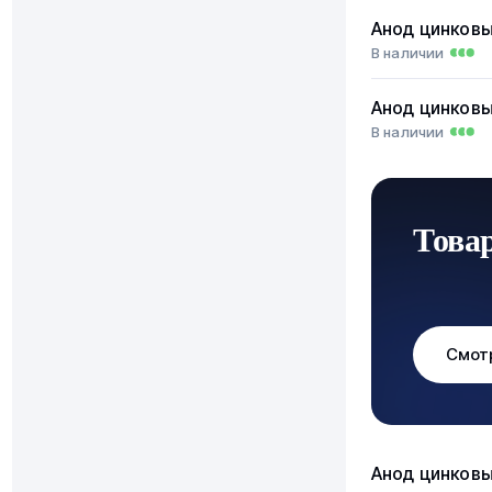
Анод цинков
В наличии
Анод цинков
В наличии
Това
Смот
Анод цинков