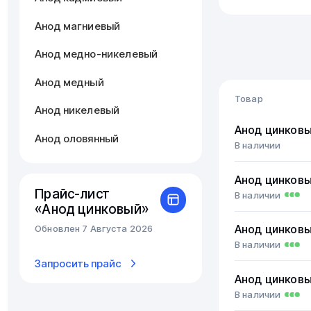
Анод магниевый
Анод медно-никелевый
Анод медный
Товар
Анод никелевый
Анод цинков
Анод оловянный
В наличии
Анод цинков
Прайс-лист
В наличии
«Анод цинковый»
Обновлен 7 Августа 2026
Анод цинков
В наличии
Запросить прайс
Анод цинков
В наличии