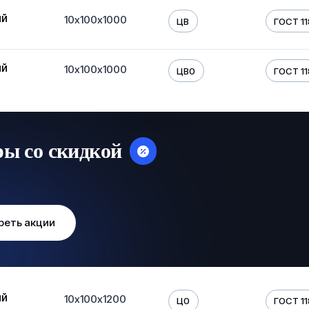
ый
10х100х1000
ЦВ
ГОСТ 11
ый
10х100х1000
ЦВ0
ГОСТ 11
ры со скидкой
реть акции
ый
10х100х1200
Ц0
ГОСТ 11