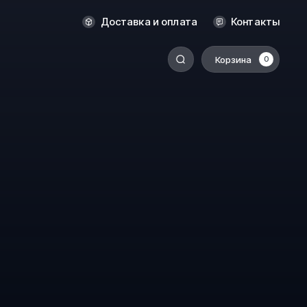
Оренбург
Доставка и оплата
Контакты
Пермь
Корзина
0
-
Ростов-на-Дону
Салехард
Санкт-Петербург
Ставрополь
Сыктывкар
Томск
Тюмень
Уссурийск
Хабаровск
к
Челябинск
Южно-Сахалинск