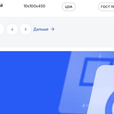
ый
10х100х450
Ц0А
ГОСТ 11
Дальше
4
5