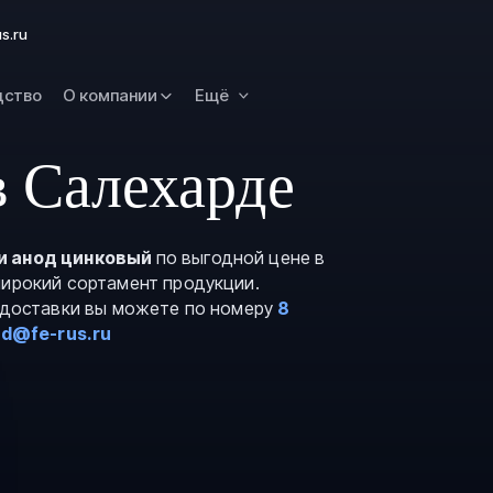
Омск
s.ru
Орск
дство
О компании
Ещё
Петропавловск
Камчатский
Рязань
 Салехарде
Самара
Саратов
и анод цинковый
по выгодной цене в
Сургут
широкий сортамент продукции.
Тольятти
и доставки вы можете по номеру
8
rd@fe-rus.ru
Тула
Улан-Удэ
Уфа
Ханты-Мансийс
Чита