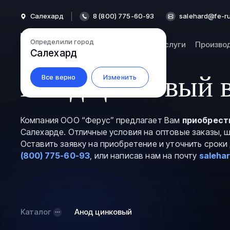
Салехард
8 (800) 775-60-93
salehard@fe-ru
Определили город
Каталог
Услуги
Произво
Салехард
Анод цинковый в
Все верно
Изменить
Компания ООО “Ферус” предлагает Вам
приобрест
Салехарде. Отличные условия на оптовые заказы, 
Оставить заявку на приобретение и уточнить срок
(800) 775-60-93
, или написав нам на почту
saleha
Каталог
Анод цинковый