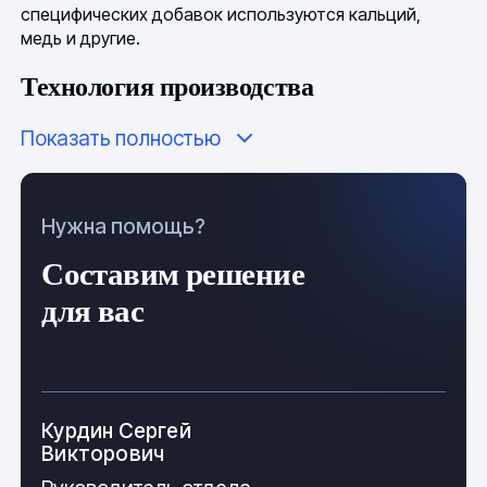
специфических добавок используются кальций,
медь и другие.
Технология производства
Показать полностью
Баббит получают двумя методами:
первичным из чистой руды;
Нужна помощь?
вторичным из лома.
Составим решение
Для повторной переработки используются кусковой
для вас
лом баббитов, свинцовосодержащие отходы,
отработанные элементы типографского шрифта и
оловянно-свинцовая стружка. Традиционно сырье
переплавляется в чушки, вес формуемых слитков не
более 22 кг.
Курдин Сергей
Разновидности
Викторович