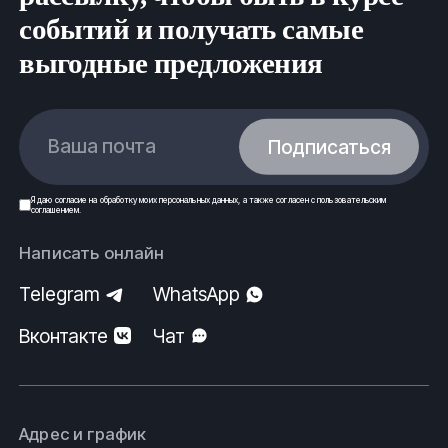
стандартам (ГОСТ) и техническим условиям (ТУ).
событий и получать самые
ООО Ферус, г.Салехард.
выгодные предложения
Ваша почта
Подписаться
Я даю
согласие
на обработку моих
персональных данных
, а также согласен с
пользовательским
соглашением
.
Написать онлайн
Telegram
WhatsApp
Вконтакте
Чат
Адрес и график