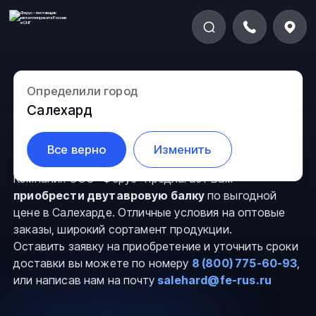
Определили город
Двутавровая балка (Н-
Салехард
профиль) в Салехарде
Все верно
Изменить
Компания ООО “Ферус” предлагает Вам
приобрести двутавровую балку
по выгодной
цене в Салехарде. Отличные условия на оптовые
заказы, широкий сортамент продукции.
Оставить заявку на приобретение и уточнить сроки
доставки вы можете по номеру
8 (800) 775-60-93
,
или написав нам на почту
salehard@fe-rus.ru