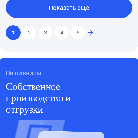
Показать еще
1
2
3
4
5
Наши кейсы
Собственное
производство и
отгрузки