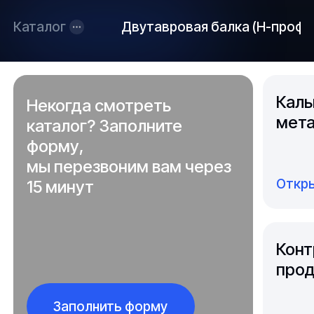
Каталог
Двутавровая балка (Н-профи
Каль
Некогда смотреть
мета
каталог? Заполните
форму,
мы перезвоним вам через
Откры
15 минут
Конт
прод
Заполнить форму