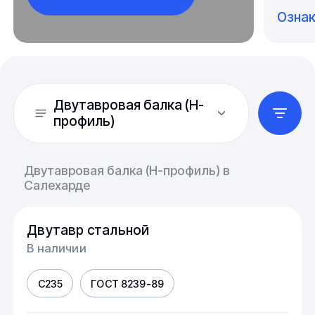
Озна
Двутавровая балка (Н-
профиль)
Двутавровая балка (Н-профиль) в
Салехарде
Двутавр стальной
В наличии
С235
ГОСТ 8239-89