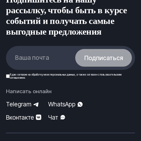
рассылку, чтобы быть в курсе
salehard@fe-rus.ru
событий и получать самые
Вся продукция выполнена согласно нормам
выгодные предложения
безопасности, государственным стандартам (ГОСТ)
и техническим условиям (ТУ).
ООО
ФеРус
, г
.Салехард.
Ваша почта
Подписаться
Я даю
согласие
на обработку моих
персональных данных
, а также согласен с
пользовательским
соглашением
.
Написать онлайн
Telegram
WhatsApp
Вконтакте
Чат