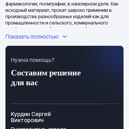
фармакологии, полиграфии, в ювелирном деле. Как
исходный материал, прокат широко применим в
производстве разнообразных изделий как для
промышленности и сельского, коммунального
хозяйств, так и для бытового потребления. Фольга
неотъемлемая часть приборов и устройств
Показать полностью
энергетического и оборонного комплексов. С
учетом уникальных химико-физических свойств
материалов выполнения, погодно-климатические
Нужна помощь?
условия задействования имеют минимальное
влияние на технические параметры профиля.
Составим решение
Фольга общие характеристики и
для вас
производство
Изделие имеет предельно простую конфигурацию, в
состоянии готовом к задействованию, оно отвечает
Курдин Сергей
требованиям ГОСТ 5638, ГОСТ 18394, ГОСТ 618,
Викторович
ГОСТ 6835 и другим нормативным документам.
Визуально фольга представляет собой тонкое,