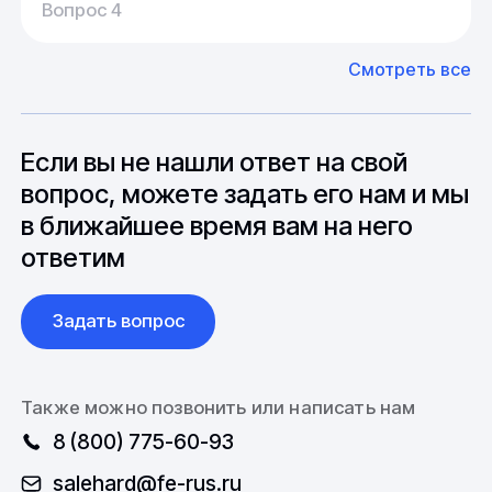
У нас большой опыт поставок из Европы и
Вопрос 4
20-25 дней, но в зависимости от различных
Азии. Через наших партнеров мы сможем
факторов, таких как наличие материалов,
доставить импортные материалы и
Смотреть все
может быть сокращен до 1 недели.
оборудование. Мы знакомы с
Особо "cложные" товары могут требовать
особенностями взаимодействия с
до 6 месяцев производства.
зарубежными партнерами, включая
вопросы связанные с документацией и
Если вы не нашли ответ на свой
международной логистикой.
вопрос, можете задать его нам и мы
в ближайшее время вам на него
ответим
Задать вопрос
Также можно позвонить или написать нам
8 (800) 775-60-93
salehard@fe-rus.ru