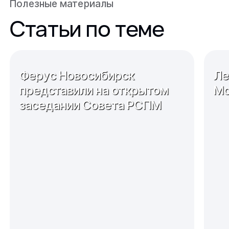
Полезные материалы
Статьи по теме
Ферус Новосибирск
Ле
представили на открытом
Мо
заседании Совета РСПМ