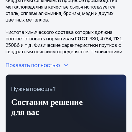
квадратным сечением. В процессе производства
металлоизделия в качестве сырья используется
сталь, сплавы алюминия, бронзы, меди и других
цветных металлов.
Чистота химического состава которых должна
соответствовать нормативам
ГОСТ
380, 4784, 1131,
25086 и т.д. Физические характеристики прутков с
квадратным сечением определяются техническими
свойствами исходного материала.
Показать полностью
Применяемые общие критерии классификации:
способ производства —
горячий
и
холодный
Нужна помощь?
прокат
,
ковка
,
прессование
;
Составим решение
класс точности — повышенный, обычный;
для вас
наличие дополнительной обработки —
оцинкование, шлифование, полирование и т.д;