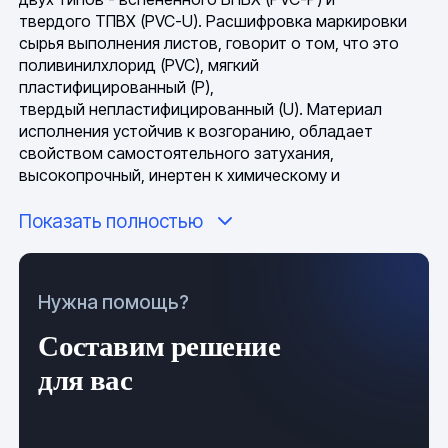
твердого ТПВХ (PVC-U). Расшифровка маркировки
сырья выполнения листов, говорит о том, что это
поливинилхлорид (PVC), мягкий
пластифицированный (P),
твердый непластифицированный (U). Материал
исполнения устойчив к возгоранию, обладает
свойством самостоятельного затухания,
высокопрочный, инертен к химическому и
коррозийному воздействиям, долговечен в
Показать полностью
эксплуатации, имеет достаточную жесткость и
необходимую эластичность, устойчив к
температурным перепадам. Учитывая данные
свойства, погодно-климатические условия
Нужна помощь?
задействования и хранения продукта имеют
минимальное влияние на его химико-физическое
Составим решение
состояние.
для вас
Общие сведения и технология
производства продукта