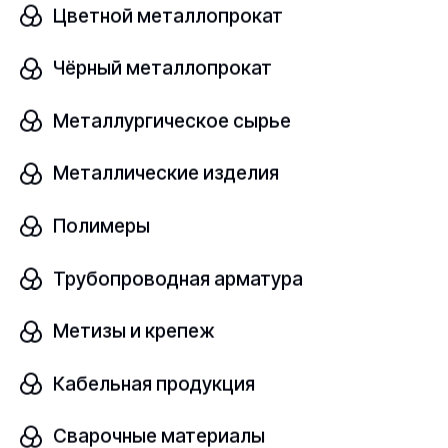
Цветной металлопрокат
Узнать цену
Чёрный металлопрокат
Металлургическое сырье
Лист поливинилхлорид
В наличии
Металлические изделия
ВД
ГОСТ 9639-71
Полимеры
Размер, мм
Трубопроводная арматура
шт
1,5х500х1300
Метизы и крепеж
Узнать цену
Кабельная продукция
Сварочные материалы