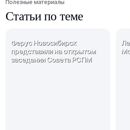
Полезные материалы
Статьи по теме
Ферус Новосибирск
Ле
представили на открытом
Мо
заседании Совета РСПМ