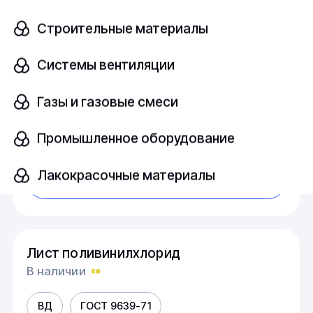
Лист поливинилхлорид
Строительные материалы
В наличии
Системы вентиляции
ВД
ГОСТ 9639-71
Газы и газовые смеси
Размер, мм
шт
1,5х600х1300
Промышленное оборудование
Лакокрасочные материалы
Узнать цену
Лист поливинилхлорид
В наличии
ВД
ГОСТ 9639-71