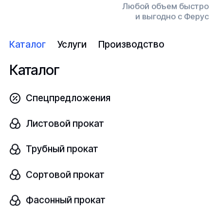
Любой объем быстро
Размер, мм
и выгодно с Ферус
шт
1,5х500х1500
Каталог
Услуги
Производство
Узнать цену
Каталог
Спецпредложения
Лист поливинилхлорид
Листовой прокат
В наличии
Трубный прокат
ВД
ГОСТ 9639-71
Сортовой прокат
Размер, мм
шт
1,5х1000х1500
Фасонный прокат