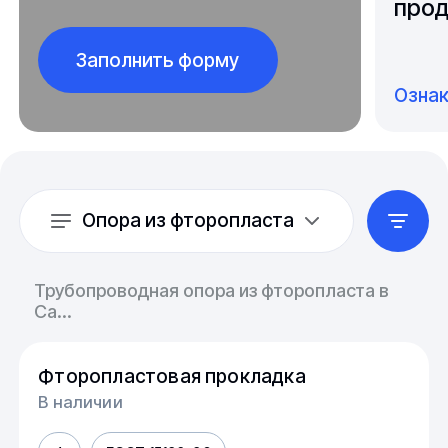
прод
Заполнить форму
Озна
Опора из фторопласта
Трубопроводная опора из фторопласта в
Са...
Фторопластовая прокладка
В наличии