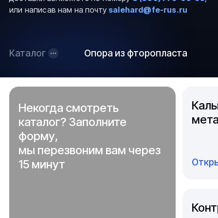
или написав нам на почту
salehard@fe-rus.ru
Каталог
Опора из фторопласта
Каль
Некогда смотреть
мета
каталог? Заполните
форму,
мы перезвоним вам через
Откры
15 минут
Конт