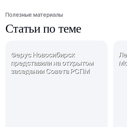
Полезные материалы
Статьи по теме
Ферус Новосибирск
Ле
представили на открытом
Мо
заседании Совета РСПМ