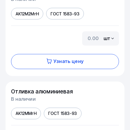
АК12М2МгН
ГОСТ 1583-93
шт
Узнать цену
Отливка алюминиевая
В наличии
АК12ММгН
ГОСТ 1583-93