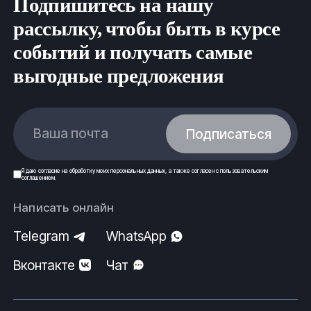
Подпишитесь на нашу
salehard@fe-rus.ru
рассылку, чтобы быть в курсе
событий и получать самые
Вся продукция выполнена согласно нормам
безопасности, государственным стандартам (ГОСТ)
выгодные предложения
и техническим условиям (ТУ).
ООО
ФеРус
,
г
.Салехард.
Ваша почта
Подписаться
Я даю
согласие
на обработку моих
персональных данных
, а также согласен с
пользовательским
соглашением
.
Написать онлайн
Telegram
WhatsApp
Вконтакте
Чат