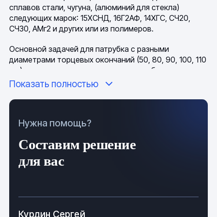
сплавов стали, чугуна, (алюминий для стекла)
следующих марок: 15ХСНД, 16Г2АФ, 14ХГС, СЧ20,
СЧ30, АМг2 и других или из полимеров.
Основной задачей для патрубка с разными
диаметрами торцевых окончаний (50, 80, 90, 100, 110
мм) есть герметичное соединение труб разных
размеров в коммуникационных и магистральных
Показать полностью
системах, для изделий с одинаковыми диаметрами
торцов (компенсационный) - компенсация линейных
сужений, расширений канализационных систем от
Нужна помощь?
термического влияния (жара, холод).
Составим решение
При задействовании металлических патрубков, в
условиях повышенной агрессивности окружающей
для вас
среды, они подвергаются противокоррозийной
обработке, в виде нанесения защитного шара из
краски, смолы или лака.
Патрубок, общие технические
Курдин Сергей