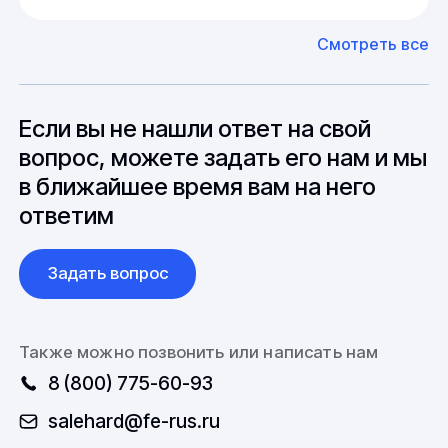
Азии. Через наших партнеров мы сможем
факторов, таких как наличие материалов,
доставить импортные материалы и
Смотреть все
может быть сокращен до 1 недели.
оборудование. Мы знакомы с
Особо "cложные" товары могут требовать
особенностями взаимодействия с
до 6 месяцев производства.
зарубежными партнерами, включая
вопросы связанные с документацией и
Если вы не нашли ответ на свой
международной логистикой.
вопрос, можете задать его нам и мы
в ближайшее время вам на него
ответим
Задать вопрос
Также можно позвонить или написать нам
8 (800) 775-60-93
salehard@fe-rus.ru