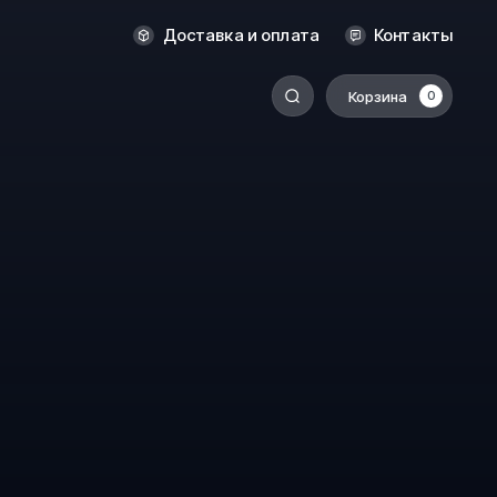
Оренбург
Доставка и оплата
Контакты
Пермь
Корзина
0
-
Ростов-на-Дону
Салехард
Санкт-Петербург
Ставрополь
Сыктывкар
Томск
Тюмень
Уссурийск
Хабаровск
к
Челябинск
Южно-Сахалинск