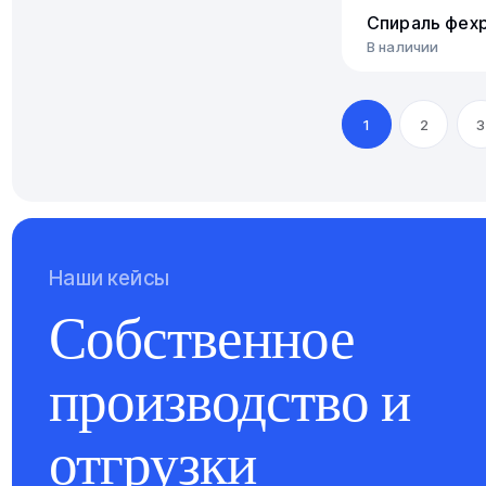
Спираль фех
В наличии
1
2
3
Наши кейсы
Собственное
производство и
отгрузки