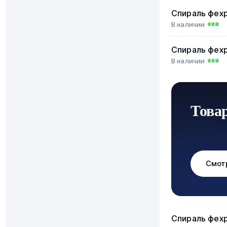
Спираль фех
В наличии
Спираль фех
В наличии
Това
Смот
Спираль фех