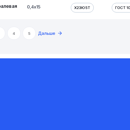
ралевая
0,4х15
Х23Ю5Т
ГОСТ 10
Дальше
4
5