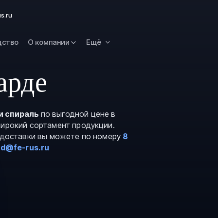
Омск
s.ru
Орск
дство
О компании
Ещё
Петропавловск
Камчатский
Рязань
арде
Самара
Саратов
и спираль
по выгодной цене в
Сургут
широкий сортамент продукции.
Тольятти
и доставки вы можете по номеру
8
rd@fe-rus.ru
Тула
Улан-Удэ
Уфа
Ханты-Мансийс
Чита