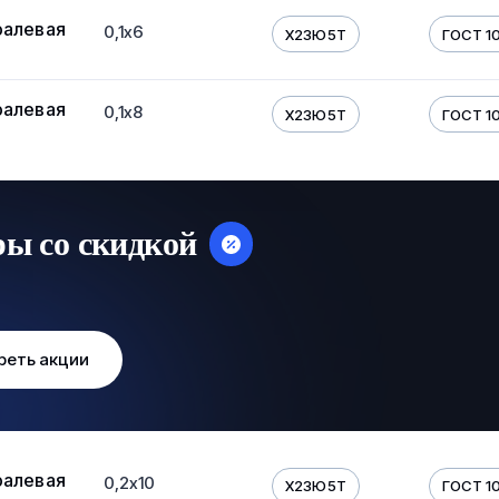
ралевая
0,1х6
Х23Ю5Т
ГОСТ 10
ралевая
0,1х8
Х23Ю5Т
ГОСТ 10
ры со скидкой
реть акции
ралевая
0,2х10
Х23Ю5Т
ГОСТ 10