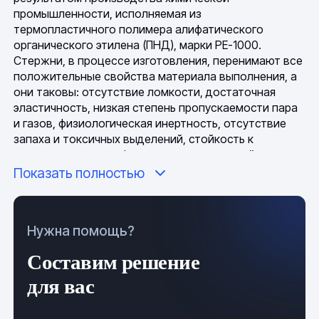
промышленности, исполняемая из
термопластичного полимера алифатического
органического этилена (ПНД), марки PE-1000.
Стержни, в процессе изготовления, перенимают все
положительные свойства материала выполнения, а
они таковы: отсутствие ломкости, достаточная
эластичность, низкая степень пропускаемости пара
и газов, физиологическая инертность, отсутствие
запаха и токсичных выделений, стойкость к
агрессивным атмосферным влияниям, устойчивость
к температурным перепадам. Изделия, этого типажа,
Показать полностью
имеют цилиндрическую форму (90 мм - самый
затребованный диаметр), а значит значимую
толщину сырья, поэтому они непрозрачны.
Нужна помощь?
Климатические и погодные условия хранения и
применения полиэтиленовых стержней имеют
Составим решение
слабовыраженное влияние на их общее физическое
и химическое состояние.
для вас
Стержень ПНД, общие технические