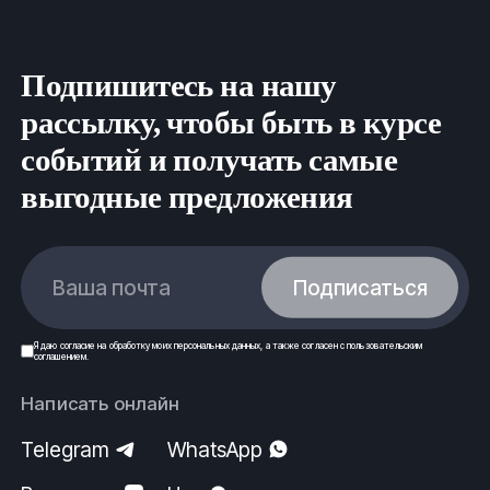
Вся продукция выполнена согласно нормам
безопасности, государственным стандартам (ГОСТ)
и техническим условиям (ТУ).
Подпишитесь на нашу
рассылку, чтобы быть в курсе
ООО ФеРус, г.Салехард.
событий и получать самые
выгодные предложения
Ваша почта
Подписаться
Я даю
согласие
на обработку моих
персональных данных
, а также согласен с
пользовательским
соглашением
.
Написать онлайн
Telegram
WhatsApp