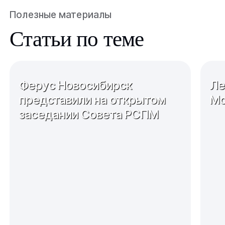
Полезные материалы
Статьи по теме
Ферус Новосибирск
Ле
представили на открытом
Мо
заседании Совета РСПМ