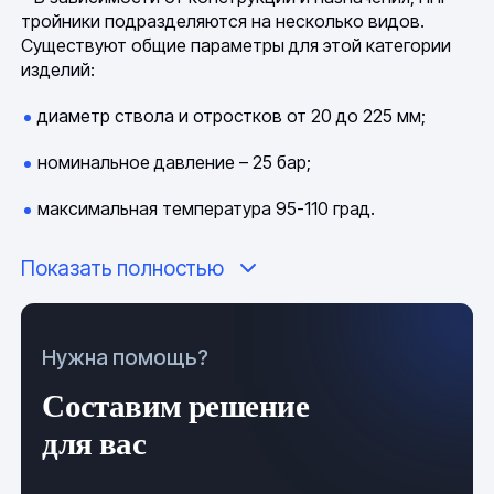
тройники подразделяются на несколько видов.
Существуют общие параметры для этой категории
изделий:
диаметр ствола и отростков от 20 до 225 мм;
номинальное давление – 25 бар;
максимальная температура 95-110 град.
Показать полностью
В качестве сырья используется термопластичный
полимер. Продукция выпускается в соответствии с
ОСТ 36-56-81, ГОСТ 32415-2013. Маркировка детали
содержит название фирмы-производителя,
Нужна помощь?
аббревиатуру пластика PPR и технические
характеристики фитинга. Обязательными
Составим решение
показателями тройника считаются допустимое
для вас
давление, стандарт SDR, диаметр и размер резьбы.