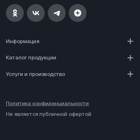
salehard@fe-rus.ru
Вся продукция выполнена согласно нормам
безопасности, государственным стандартам (ГОСТ)
и техническим условиям (ТУ).
Информация
ООО
ФеРус
,
г
.Салехард.
Каталог продукции
Услуги и производство
Политика конфиденциальности
Не является публичной офертой