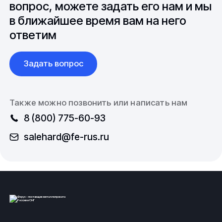
вопрос, можете задать его нам и мы
могут находиться в одной или нескольких
в ближайшее время вам на него
плоскостях, располагаться под углом 30, 45, 87
градусов.
ответим
Свойства
Задать вопрос
Использование полипропилена для производства
тройников обеспечивает данный вид фитингов
множеством характерных особенностей:
Также можно позвонить или написать нам
8 (800) 775-60-93
химическая устойчивость к слабо и умеренно
агрессивным средам;
salehard@fe-rus.ru
высокая электроизоляция;
стабильность при экстремальных температурах;
коррозионностойкость и min отложение
известкового налета;