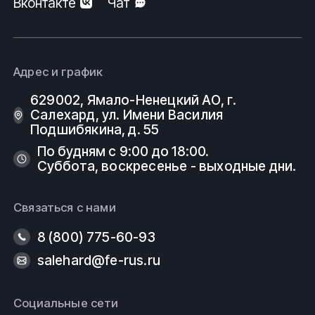
Вконтакте
Чат
Поставки изделий из металлов и
сплавов
Компания работает с широким спектром
Адрес и график
металлопроката и трубопроводной арматуры.
Значительный сортамент, разнообразие марок и
629002, Ямало-Ненецкий АО, г.
материалов, доставка по территории Российской
Салехард, ул. Имени Василия
Федерации и стран СНГ. Выполнение заказов
Подшибякина, д. 55
согласно спецификации, в том числе осуществление
По будням с 9:00 до 18:00.
работ по изделиям с нестандартными габаритными
Суббота, воскресенье - выходные дни.
размерами.
Купить Тройник полипропилен из наличия или под
Связаться с нами
заказ, а так же
другие виды полимерных
тройников
. Узнать цену, условия доставки или
8 (800) 775-60-93
другие вопросы, касательно продуктов компании Вы
можете, позвонив по телефону или написав по
salehard@fe-rus.ru
электронной почте в отдел продаж:
8 (800) 775-60-93
Социальные сети