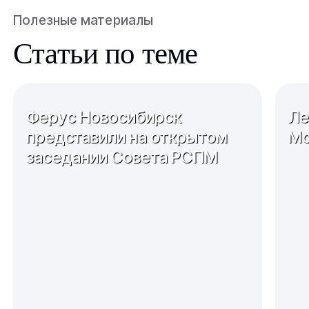
Полезные материалы
Статьи по теме
Ферус Новосибирск
Ле
представили на открытом
Мо
заседании Совета РСПМ