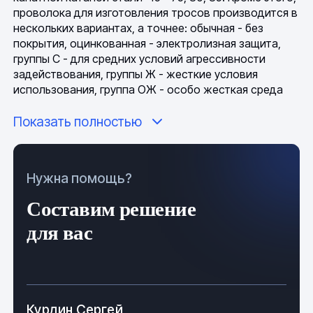
проволока для изготовления тросов производится в
нескольких вариантах, а точнее: обычная - без
покрытия, оцинкованная - электролизная защита,
группы С - для средних условий агрессивности
задействования, группы Ж - жесткие условия
использования, группа ОЖ - особо жесткая среда
применения. Для эксплуатации в различных
Показать полностью
погодно-климатических условиях тросы
подбираются, с учетом степени защищенности
проволоки или всего изделия от агрессивного
внешнего воздействия. Оцинкованный продукт или в
Нужна помощь?
оплетке PVC является универсальным в этом
отношении.
Составим решение
Общие технические сведения и
для вас
технология производства продукции
Изделие является комплексным, состоящими из
множества отдельных незаменимых деталей, в
Курдин Сергей
состоянии, готовом к задействованию, оно