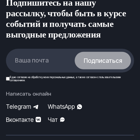
Подпишитесь на нашу
ООО ФеРус, г.Салехард.
рассылку, чтобы быть в курсе
событий и получать самые
выгодные предложения
Ваша почта
Подписаться
Я даю
согласие
на обработку моих
персональных данных
, а также согласен с
пользовательским
соглашением
.
Написать онлайн
Telegram
WhatsApp
Вконтакте
Чат