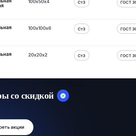
льная
100х50х4
Ст3
ГОСТ 3
ая
льная
100х100х6
Ст3
ГОСТ 3
льная
20х20х2
Ст3
ГОСТ 3
ры со скидкой
реть акции