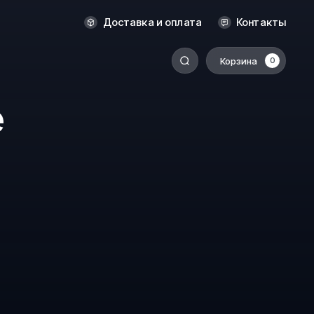
Оренбург
Доставка и оплата
Контакты
Пермь
Корзина
0
-
Ростов-на-Дону
е
Салехард
Санкт-Петербург
Ставрополь
Сыктывкар
Томск
Тюмень
Уссурийск
Хабаровск
к
Челябинск
Южно-Сахалинск