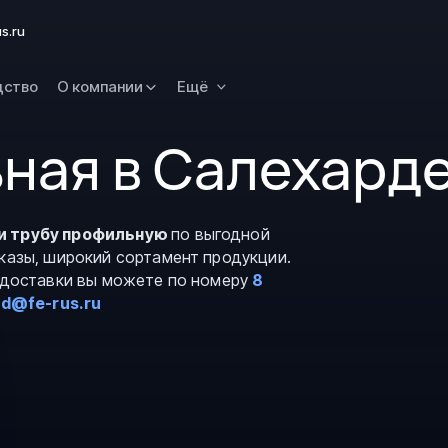
Омск
s.ru
Орск
дство
О компании
Ещё
Петропавловск
Камчатский
ная в Салехард
Рязань
Самара
Саратов
и трубу профильную
по выгодной
Сургут
аказы, широкий сортамент продукции.
Тольятти
и доставки вы можете по номеру
8
rd@fe-rus.ru
Тула
Улан-Удэ
Уфа
Ханты-Мансийс
Чита