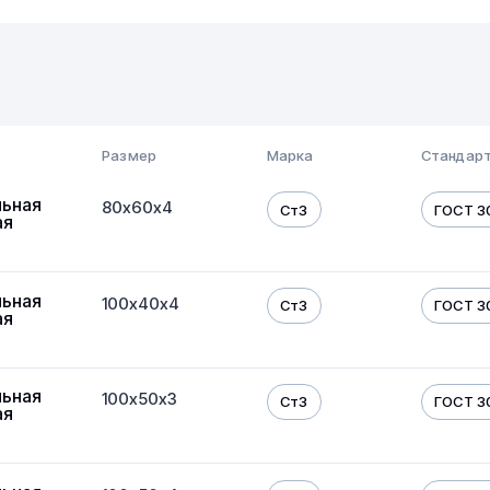
Размер
Марка
Стандарт
льная
80х60х4
Ст3
ГОСТ 3
ая
льная
100х40х4
Ст3
ГОСТ 3
ая
льная
100х50х3
Ст3
ГОСТ 3
ая