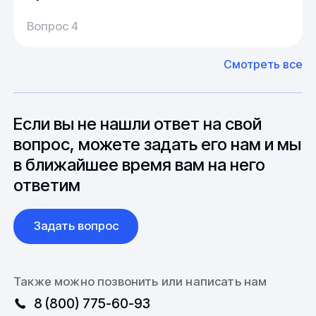
Производство:
Среднее время производства составляет
У нас большой опыт поставок из Европы и
Вопрос 4
20-25 дней, но в зависимости от различных
Азии. Через наших партнеров мы сможем
факторов, таких как наличие материалов,
доставить импортные материалы и
Смотреть все
может быть сокращен до 1 недели.
оборудование. Мы знакомы с
Особо "cложные" товары могут требовать
особенностями взаимодействия с
до 6 месяцев производства.
зарубежными партнерами, включая
вопросы связанные с документацией и
Если вы не нашли ответ на свой
международной логистикой.
вопрос, можете задать его нам и мы
в ближайшее время вам на него
ответим
Задать вопрос
Также можно позвонить или написать нам
8 (800) 775-60-93