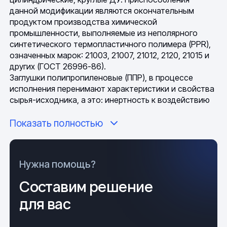
данной модификации являются окончательным
продуктом производства химической
промышленности, выполняемые из неполярного
синтетического термопластичного полимера (PPR),
означенных марок: 21003, 21007, 21012, 2120, 21015 и
других (ГОСТ 26996-86).
Заглушки полипропиленовые (ППР), в процессе
исполнения перенимают характеристики и свойства
сырья-исходника, а это: инертность к воздействию
химикалий, достойная механическая прочность,
Показать полностью
устойчивость к физическим и термальным нагрузкам,
низкий показатель трения, отличные изоляционные
свойства, стойкость перед температурными
перепадами, хорошая свариваемость. С учетом этих
Нужна помощь?
параметров, погодные и климатические условия
применения изделий имеют минимальное влияние на
Составим решение
их физико-химическое состояние.
для вас