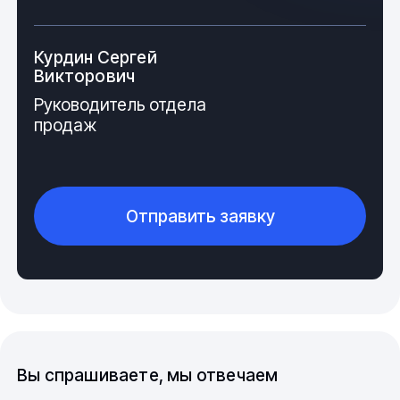
Курдин Сергей
Викторович
Руководитель отдела
продаж
Отправить заявку
Заглушка из полипропилена,
общие технические сведения и
производство продукта
Изделие не имеет сложной конфигурации, в
состоянии готовности к задействованию, оно
отвечает требованиям, изложенным в нормативах
Вы спрашиваете, мы отвечаем
ГОСТ 32415-2013, 32414-2013 и 26996-86. Визуально