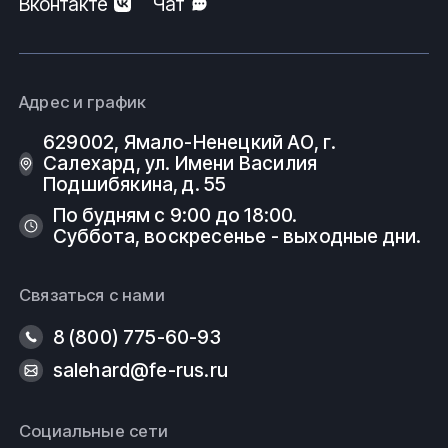
Вконтакте
Чат
и техническим условиям (ТУ).
ООО
ФеРус
,
г
.Салехард.
Адрес и график
629002, Ямало-Ненецкий АО, г.
Салехард, ул. Имени Василия
Подшибякина, д. 55
По будням с 9:00 до 18:00.
Суббота, воскресенье - выходные дни.
Связаться с нами
8 (800) 775-60-93
salehard@fe-rus.ru
Социальные сети