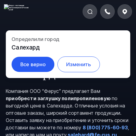
Определили город
Заглушка
Салехард
полипропиленовая в
Все верно
Изменить
Салехарде
Компания ООО “Ферус” предлагает Вам
приобрести заглушку полипропиленовую
по
выгодной цене в Салехарде. Отличные условия на
оптовые заказы, широкий сортамент продукции.
Оставить заявку на приобретение и уточнить сроки
доставки вы можете по номеру
8 (800) 775-60-93
,
или написав нам на почту
salehard@fe-rus.ru