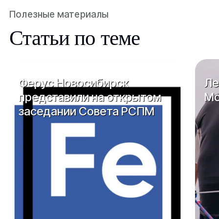
Полезные материалы
Статьи по теме
Ферус Новосибирск
Ле
представили на открытом
Мо
заседании Совета РСПМ