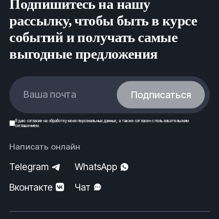
Подпишитесь на нашу
salehard@fe-rus.ru
рассылку, чтобы быть в курсе
Вся продукция выполнена согласно нормам
событий и получать самые
безопасности, государственным стандартам (ГОСТ)
выгодные предложения
и техническим условиям (ТУ).
ООО
ФеРус
, г
.Салехард.
Ваша почта
Подписаться
Я даю
согласие
на обработку моих
персональных данных
, а также согласен с
пользовательским
соглашением
.
Написать онлайн
Telegram
WhatsApp
Вконтакте
Чат