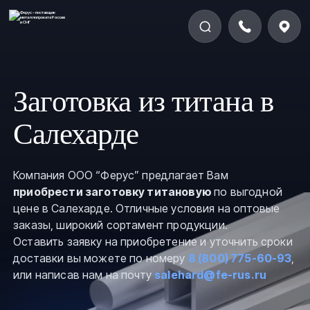
Заготовка из титана в
Салехарде
Компания ООО “Ферус” предлагает Вам
приобрести заготовку титановую
по выгодной
цене в Салехарде. Отличные условия на оптовые
заказы, широкий сортамент продукции.
Оставить заявку на приобретение и уточнить сроки
доставки вы можете по номеру
8 (800) 775-60-93
,
или написав нам на почту
salehard@fe-rus.ru