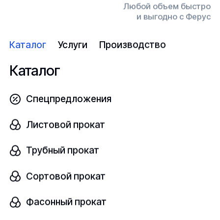
10
Любой объем быстро
и выгодно с Ферус
Узнать цену
Каталог
Услуги
Производство
Каталог
Заготовка титановая
Спецпредложения
В наличии
Листовой прокат
ВТ1-00
ОСТ 1 90006-86
Трубный прокат
Диаметр, мм
шт
10
Сортовой прокат
Фасонный прокат
Узнать цену