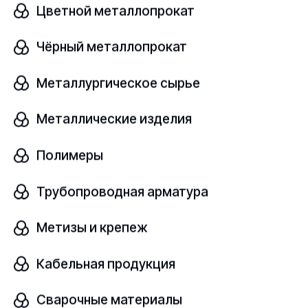
Цветной металлопрокат
Чёрный металлопрокат
Заготовка титановая
В наличии
Металлургическое сырье
ВТ20
ОСТ 1 90006-86
Металлические изделия
Полимеры
Диаметр, мм
шт
10
Трубопроводная арматура
Узнать цену
Метизы и крепеж
Кабельная продукция
Заготовка титановая
Сварочные материалы
В наличии