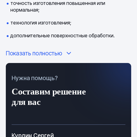
точность изготовления повышенная или
нормальная;
технология изготовления;
дополнительные поверхностные обработки.
Химический состав и марки регламентируются ГОСТ,
Показать полностью
ОСТ и ТУ.
Техническая информация
Нужна помощь?
Изделия из титана обладают большим количеством
Составим решение
положительных характеристик:
для вас
высокая прочность;
легкость материала;
стойкость к коррозии;
Курдин Сергей