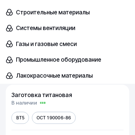
Строительные материалы
ВТ3-1
ОСТ 1 90006-86
Системы вентиляции
Диаметр, мм
шт
10
Газы и газовые смеси
Промышленное оборудование
Узнать цену
Лакокрасочные материалы
Заготовка титановая
В наличии
ВТ5
ОСТ 1 90006-86