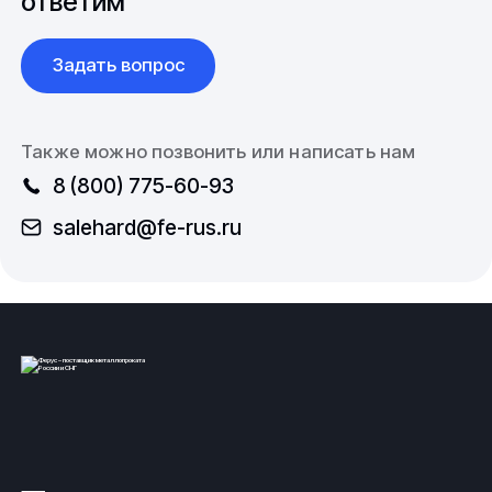
ответим
продукции: прочных винтов, шайб, болтов и гаек.
Заготовки из металлов и сплавов
Задать вопрос
Компания работает с широким спектром
металлопроката и трубопроводной арматуры.
Также можно позвонить или написать нам
Значительный сортамент, разнообразие марок и
8 (800) 775-60-93
материалов, доставка по территории Российской
Федерации и стран СНГ. Выполнение заказов
salehard@fe-rus.ru
согласно спецификации, в том числе осуществление
работ по изделиям с нестандартными габаритными
размерами.
Купить из наличия или под заказ титановую
заготовку
. Узнать цену, условия доставки или
другие вопросы, касательно продуктов компании Вы
можете, позвонив по телефону или написав по
электронной почте в отдел продаж:
8 (800) 775-60-93