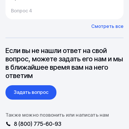
Производство:
Среднее время производства составляет
У нас большой опыт поставок из Европы и
Вопрос 4
20-25 дней, но в зависимости от различных
Азии. Через наших партнеров мы сможем
факторов, таких как наличие материалов,
доставить импортные материалы и
Смотреть все
может быть сокращен до 1 недели.
оборудование. Мы знакомы с
Особо "cложные" товары могут требовать
особенностями взаимодействия с
до 6 месяцев производства.
зарубежными партнерами, включая
вопросы связанные с документацией и
Если вы не нашли ответ на свой
международной логистикой.
вопрос, можете задать его нам и мы
в ближайшее время вам на него
ответим
Задать вопрос
Также можно позвонить или написать нам
8 (800) 775-60-93