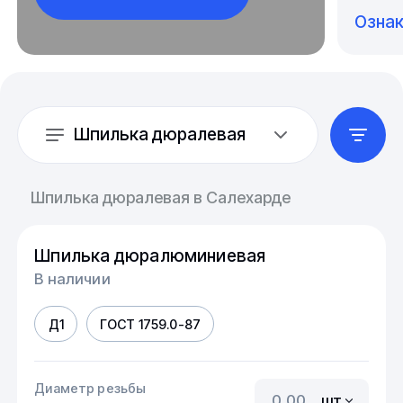
Озна
Шпилька дюралевая
Шпилька дюралевая в Салехарде
Шпилька дюралюминиевая
В наличии
Д1
ГОСТ 1759.0-87
Диаметр резьбы
шт