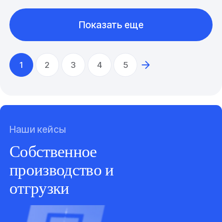
Показать еще
1
2
3
4
5
Наши кейсы
Собственное
производство и
отгрузки