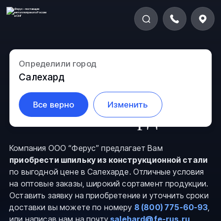
Определили город
Шпилька из
Салехард
конструкционной
Все верно
Изменить
стали в Салехарде
Компания ООО “Ферус” предлагает Вам
приобрести шпильку из конструкционной стали
по выгодной цене в Салехарде. Отличные условия
на оптовые заказы, широкий сортамент продукции.
Оставить заявку на приобретение и уточнить сроки
доставки вы можете по номеру
8 (800) 775-60-93
,
или написав нам на почту
salehard@fe-rus.ru