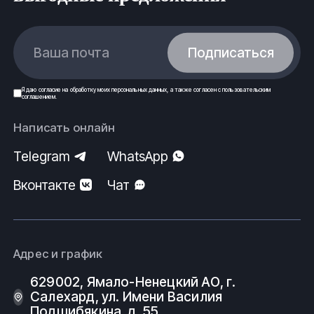
Ваша почта
Подписаться
Я даю
согласие
на обработку моих
персональных данных
, а также согласен с
пользовательским
соглашением
.
Написать онлайн
Telegram
WhatsApp
Вконтакте
Чат
Адрес и график
629002, Ямало-Ненецкий АО, г.
Салехард, ул. Имени Василия
Подшибякина, д. 55