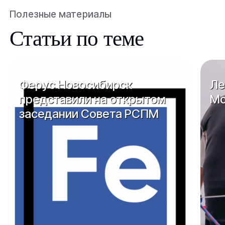
Полезные материалы
Статьи по теме
Ферус Новосибирск
Ле
представили на открытом
Мо
заседании Совета РСПМ