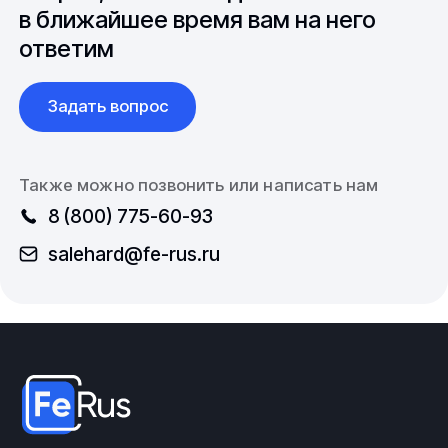
освобождают от нагрузки, в результате чего
в ближайшее время вам на него
сжимается вся конструкция. Учет арматуры
ответим
производятся в тоннах, а монтажные и проектные
расчеты выполняются в погонных метрах.
Задать вопрос
Также можно позвонить или написать нам
8 (800) 775-60-93
salehard@fe-rus.ru