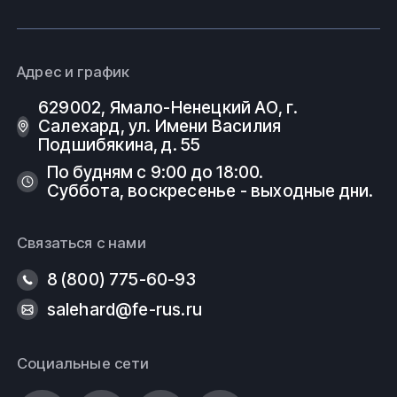
Компания
Ферус
, г. Салехард, работает с широким
спектром металлопроката и трубопроводной
арматуры. Значительный сортамент с
Адрес и график
разнообразием марок в изготовлении продукции,
629002, Ямало-Ненецкий АО, г.
доставка по территории Российской Федерации и
Салехард, ул. Имени Василия
стран СНГ. Выполнение заказов согласно
Подшибякина, д. 55
спецификации, в том числе осуществление работ по
изделиям с нестандартными габаритными
По будням с 9:00 до 18:00.
размерами.
Суббота, воскресенье - выходные дни.
Узнать
цену
на
арматуру стальную
, условия
доставки или другие вопросы, касательно
Связаться с нами
продуктов компании – Вы можете, позвонив по
8 (800) 775-60-93
телефону или написав по электронной почте в отдел
продаж:
salehard@fe-rus.ru
8 (800) 775-60-93
Социальные сети
salehard@fe-rus.ru