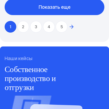
Показать еще
1
2
3
4
5
Наши кейсы
Собственное
производство и
отгрузки