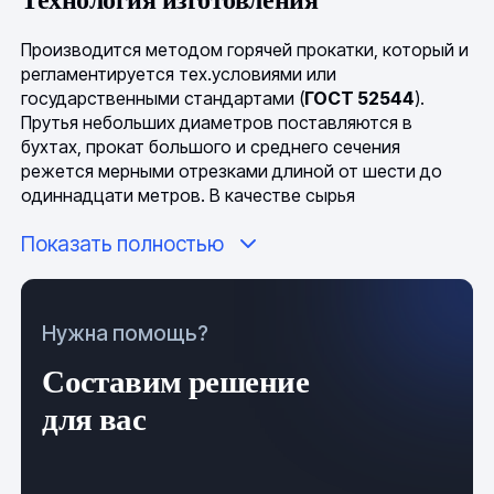
Технология изготовления
Производится методом горячей прокатки, который и
регламентируется тех.условиями или
государственными стандартами (
ГОСТ 52544
).
Прутья небольших диаметров поставляются в
бухтах, прокат большого и среднего сечения
режется мерными отрезками длиной от шести до
одиннадцати метров. В качестве сырья
используется высоколегированная сталь (
Ст3сп
,
Показать полностью
Ст3Гсп
), которая является идеальным сочетанием
эластичности и прочности. В некоторых случаях
возможно производство из нержавеющих марок
проката.
Нужна помощь?
Составим решение
для вас