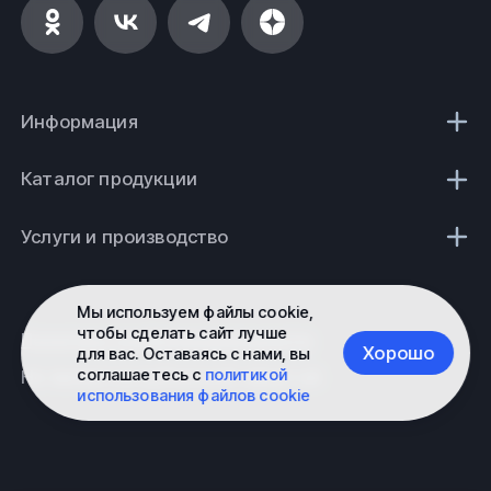
Вся продукция компании выполнена согласно
нормам безопасности и строго по государственным
стандартам (ГОСТ) и техническим условиям (ТУ).
ООО Ферус, г. Салехард.
Информация
Каталог продукции
Услуги и производство
Мы используем файлы cookie,
чтобы сделать сайт лучше
Политика конфиденциальности
Хорошо
для вас. Оставаясь с нами, вы
соглашаетесь с
политикой
Не является публичной офертой
использования файлов cookie