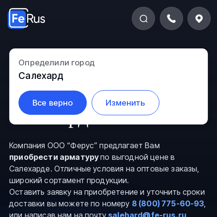
Определили город
Арматура
Салехард
металлическая в
Все верно
Изменить
Салехарде
Компания ООО “Ферус” предлагает Вам
приобрести арматуру
по выгодной цене в
Салехарде. Отличные условия на оптовые заказы,
широкий сортамент продукции.
Оставить заявку на приобретение и уточнить сроки
доставки вы можете по номеру
8 (800) 775-60-93
,
или написав нам на почту
salehard@fe-rus.ru