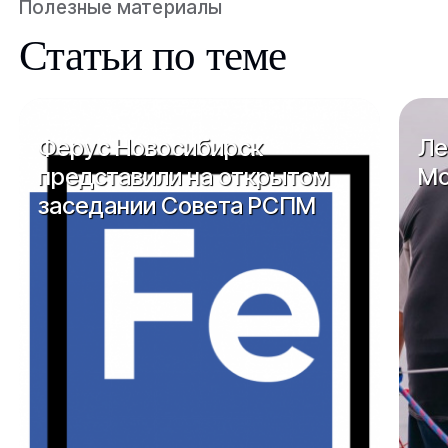
Полезные материалы
Статьи по теме
Ферус Новосибирск
Ле
представили на открытом
Мо
заседании Совета РСПМ