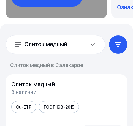
Озна
Слиток медный
Слиток медный в Салехарде
Слиток медный
В наличии
Cu-ETP
ГОСТ 193-2015
шт