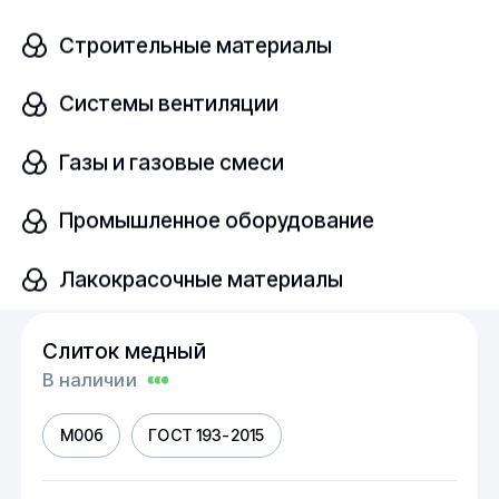
Строительные материалы
Cu-OFE
ГОСТ 193-2015
Системы вентиляции
шт
Газы и газовые смеси
Промышленное оборудование
Узнать цену
Лакокрасочные материалы
Слиток медный
В наличии
М00б
ГОСТ 193-2015