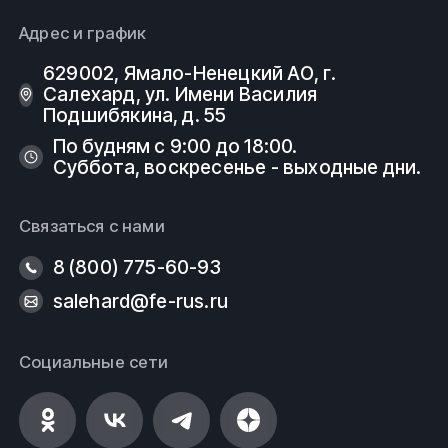
безопасности, государственным стандартам (ГОСТ)
Адрес и график
и техническим условиям (ТУ).
629002, Ямало-Ненецкий АО, г.
ООО
ФеРус
, г
.Салехард.
Салехард, ул. Имени Василия
Подшибякина, д. 55
По будням с 9:00 до 18:00.
Суббота, воскресенье - выходные дни.
Связаться с нами
8 (800) 775-60-93
salehard@fe-rus.ru
Социальные сети