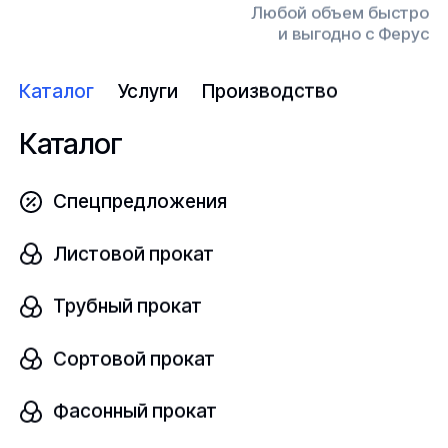
Любой объем быстро
и выгодно с Ферус
Узнать цену
Каталог
Услуги
Производство
Каталог
Слиток медный
Спецпредложения
В наличии
Листовой прокат
Cu-ETP
ГОСТ 193-2015
Трубный прокат
шт
Сортовой прокат
Фасонный прокат
Узнать цену