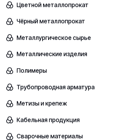
Цветной металлопрокат
Чёрный металлопрокат
Слиток медный
В наличии
Металлургическое сырье
Cu-OF
ГОСТ 193-2015
Металлические изделия
Полимеры
шт
Трубопроводная арматура
Узнать цену
Метизы и крепеж
Кабельная продукция
Слиток медный
Сварочные материалы
В наличии