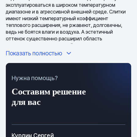
эксплуатироваться в широком температурном
диапазоне и в агрессивной внешней среде. Слитки
имеют низкий температурный коэффициент
теплового расширения, не ржавеют, долговечны,
ведь не боятся влаги и воздуха. А эстетичный
оттенок существенно расширил область
применения медных изделий.
Показать полностью
Медь уникальна из-за своей повышенной чистоты,
как правило, в слитках содержание меди достигает
99,9%, что делает возможным выполнение
Нужна помощь?
сверхточных работ и преобразование в различные
сплавы. Примеси в составе изделий представлены в
Составим решение
небольшом количестве. Температура плавления:
1083 C; литья: 1150–1250 градусов; показатель
для вас
линейной усадки: ~2,1%.
Медные слитки имеют превосходные механические
и физические свойства, поэтому бруски
востребованы в машиностроении и различных
Курдин Сергей