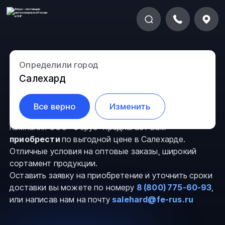
Определили город
Слиток стальной в
Салехард
Салехарде
Все верно
Изменить
Компания ООО “Ферус” предлагает Вам
приобрести
по выгодной цене в Салехарде.
Отличные условия на оптовые заказы, широкий
сортамент продукции.
Оставить заявку на приобретение и уточнить сроки
доставки вы можете по номеру
8 (800) 775-60-93
,
или написав нам на почту
salehard@fe-rus.ru