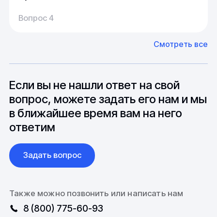
Производство:
Среднее время производства составляет
У нас большой опыт поставок из Европы и
Вопрос 4
20-25 дней, но в зависимости от различных
Азии. Через наших партнеров мы сможем
факторов, таких как наличие материалов,
доставить импортные материалы и
Смотреть все
может быть сокращен до 1 недели.
оборудование. Мы знакомы с
Особо "cложные" товары могут требовать
особенностями взаимодействия с
до 6 месяцев производства.
зарубежными партнерами, включая
вопросы связанные с документацией и
Если вы не нашли ответ на свой
международной логистикой.
вопрос, можете задать его нам и мы
в ближайшее время вам на него
ответим
Задать вопрос
Также можно позвонить или написать нам
8 (800) 775-60-93