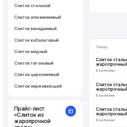
Слиток стальной
Слиток алюминиевый
Слиток ванадиевый
Слиток кобальтовый
Товар
Слиток медный
Слиток сталь
Слиток титановый
жаропрочны
В наличии
Слиток циркониевый
Слиток сталь
Слиток нержавеющий
жаропрочны
В наличии
Прайс-лист
Слиток сталь
жаропрочны
«Слиток из
В наличии
жаропрочной