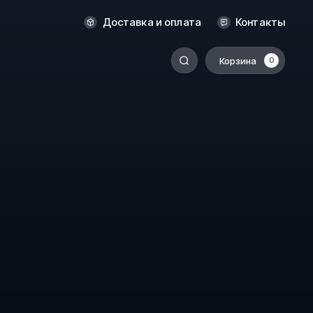
Оренбург
Доставка и оплата
Контакты
Пермь
Корзина
0
-
Ростов-на-Дону
Салехард
Санкт-Петербург
Ставрополь
Сыктывкар
Томск
Тюмень
Уссурийск
Хабаровск
к
Челябинск
Южно-Сахалинск