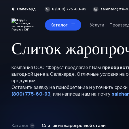
Салехард
8 (800) 775-60-93
salehard@fe-ru
Каталог
Услуги
Произво
Слиток жаропро
Компания ООО “Ферус” предлагает Вам
приобрест
выгодной цене в Салехарде. Отличные условия на 
продукции.
Оставить заявку на приобретение и уточнить срок
(800) 775-60-93
, или написав нам на почту
saleha
Каталог
Слиток из жаропрочной стали