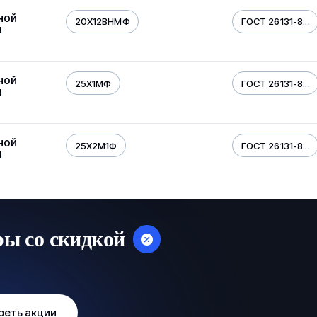
ной
20Х12ВНМФ
ГОСТ 26131-8...
й
ной
25Х1МФ
ГОСТ 26131-8...
й
ной
25Х2М1Ф
ГОСТ 26131-8...
й
ры со скидкой
реть акции