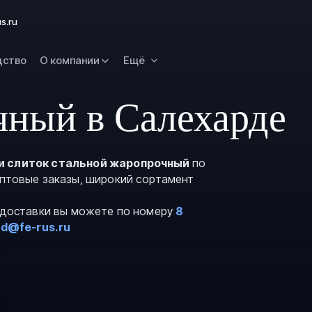
Омск
s.ru
Орск
дство
О компании
Ещё
Петропавловск
Камчатский
Рязань
чный в Салехарде
Самара
Саратов
и слиток стальной жаропрочный
по
Сургут
оптовые заказы, широкий сортамент
Тольятти
и доставки вы можете по номеру
8
Тула
rd@fe-rus.ru
Улан-Удэ
Уфа
Ханты-Мансийс
Чита