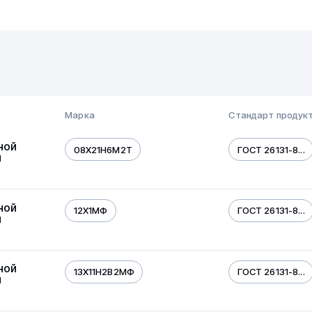
Марка
Стандарт продук
ной
08Х21Н6М2Т
ГОСТ 26131-8...
й
ной
12Х1МФ
ГОСТ 26131-8...
й
ной
13Х11Н2В2МФ
ГОСТ 26131-8...
й